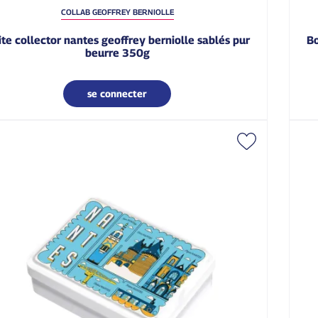
COLLAB GEOFFREY BERNIOLLE
boîte cœur berlingots nantais les délices de la belle
beurre 350g
se connecter