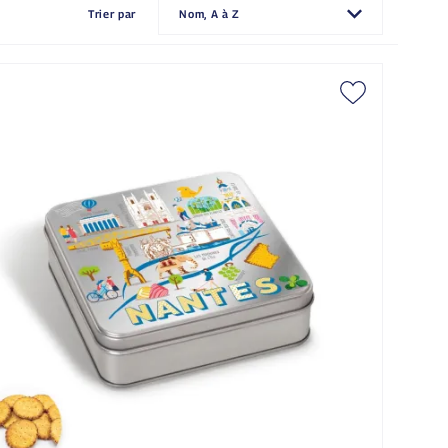
Trier par
Nom, A à Z