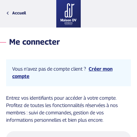
Accueil
Retour
Retour
Retour
Retour
Bretagne
Biscuits et chips
La Belle Époque
Fête des mères
Me connecter
Centre-Val de Loire
Sels Poivres et Epices
Voyages Gourmands
Fête des pères
Charente Maritime
Tartinables de légumes
Patchwork
Fin des classes
Gironde
Tartinables de poissons
Nos décors mer
Noël
Grand-Est
Tartinables de viandes
Jeux de Voyages
Tous les évènements
Vous n’avez pas de compte client ?
Créer mon
Loire-Atlantique
Collaborations et Licences
compte
Montagne
Normandie
Paris
Sud-Est
Entrez vos identifiants pour accéder à votre compte.
Sud-Ouest
Profitez de toutes les fonctionnalités réservées à nos
Vendée
membres : suivi de commandes, gestion de vos
informations personnelles et bien plus encore.