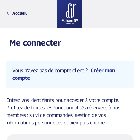
Accueil
Retour
Retour
Retour
Retour
Bretagne
Biscuits et chips
La Belle Époque
Fête des mères
Me connecter
Centre-Val de Loire
Sels Poivres et Epices
Voyages Gourmands
Fête des pères
Charente Maritime
Tartinables de légumes
Patchwork
Fin des classes
Gironde
Tartinables de poissons
Nos décors mer
Noël
Grand-Est
Tartinables de viandes
Jeux de Voyages
Tous les évènements
Vous n’avez pas de compte client ?
Créer mon
Loire-Atlantique
Collaborations et Licences
compte
Montagne
Normandie
Paris
Sud-Est
Entrez vos identifiants pour accéder à votre compte.
Sud-Ouest
Profitez de toutes les fonctionnalités réservées à nos
Vendée
membres : suivi de commandes, gestion de vos
informations personnelles et bien plus encore.