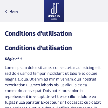
Home
Retour
Retour
Retour
Retour
BRETAGNE
BISCUITS ET CHIPS
DELICES DE LA BELLE EPOQUE
MAMAN
Conditions d'utilisation
CENTRE VAL DE LOIRE
SELS ET EPICES
VOYAGES GOURMANDS
PAPA
CHARENTE MARITIME
TARTINABLES DE LEGUMES
PATCHWORK
MERCI
GIRONDE
TARTINABLES DE POISSONS
PETITS TRESORS DES MERS
NOEL
Conditions d'utilisation
GRAND EST
TARTINABLES DE VIANDES
JEUX DE VOYAGES
EVENEMENTS
LOIRE ATLANTIQUE
COLLABORATION ET LICENCES
Règle n° 1
MONTAGNE
NORMANDIE
Lorem ipsum dolor sit amet conse ctetur adipisicing elit,
PARIS
sed do eiusmod tempor incididunt ut labore et dolore
SUD-EST
magna aliqua. Ut enim ad minim veniam, quis nostrud
SUD OUEST
exercitation ullamco laboris nisi ut aliquip ex ea
VENDEE
commodo consequat. Duis aute irure dolor in
reprehenderit in voluptate velit esse cillum dolore eu
fugiat nulla pariatur. Excepteur sint occaecat cupidatat