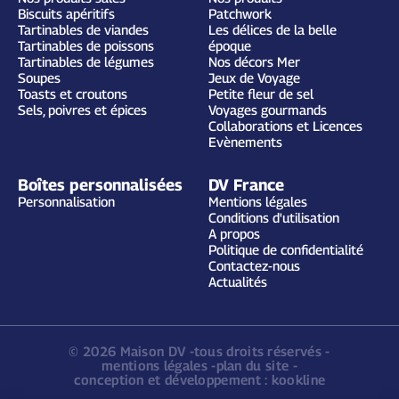
Biscuits apéritifs
Patchwork
Tartinables de viandes
Les délices de la belle
Tartinables de poissons
époque
Tartinables de légumes
Nos décors Mer
Soupes
Jeux de Voyage
Toasts et croutons
Petite fleur de sel
Sels, poivres et épices
Voyages gourmands
Collaborations et Licences
Evènements
Boîtes personnalisées
DV France
Personnalisation
Mentions légales
Conditions d'utilisation
A propos
Politique de confidentialité
Contactez-nous
Actualités
© 2026 Maison DV
tous droits réservés
Filters
mentions légales
plan du site
conception et développement :
kookline