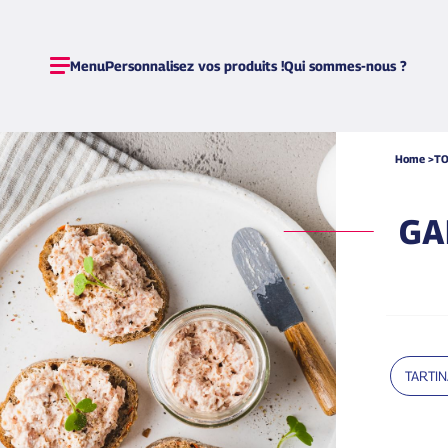
Retour
Retour
Retour
Retour
Menu
Personnalisez vos produits !
Qui sommes-nous ?
BRETAGNE
BISCUITS ET CHIPS
DELICES DE LA BELLE EPOQUE
MAMAN
CENTRE VAL DE LOIRE
SELS ET EPICES
VOYAGES GOURMANDS
PAPA
CHARENTE MARITIME
TARTINABLES DE LEGUMES
PATCHWORK
MERCI
Home
TO
GIRONDE
TARTINABLES DE POISSONS
PETITS TRESORS DES MERS
NOEL
GRAND EST
TARTINABLES DE VIANDES
JEUX DE VOYAGES
EVENEMENTS
LOIRE ATLANTIQUE
COLLABORATION ET LICENCES
GA
MONTAGNE
NORMANDIE
PARIS
SUD-EST
SUD OUEST
VENDEE
TARTI