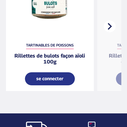
TARTINABLES DE POISSONS
TART
Rillettes de bulots façon aïoli
Rillett
100g
ci
se connecter