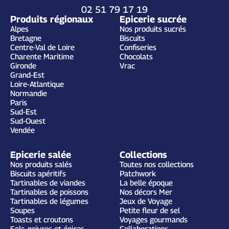
02 51 79 17 19
Produits régionaux
Epicerie sucrée
Alpes
Nos produits sucrés
Bretagne
Biscuits
Centre-Val de Loire
Confiseries
Charente Maritime
Chocolats
Gironde
Vrac
Grand-Est
Loire-Atlantique
Normandie
Paris
Sud-Est
Sud-Ouest
Vendée
Epicerie salée
Collections
Nos produits salés
Toutes nos collections
Biscuits apéritifs
Patchwork
Tartinables de viandes
La belle époque
Tartinables de poissons
Nos décors Mer
Tartinables de légumes
Jeux de Voyage
Soupes
Petite fleur de sel
Toasts et croutons
Voyages gourmands
Sels, poivres et épices
Collaborations